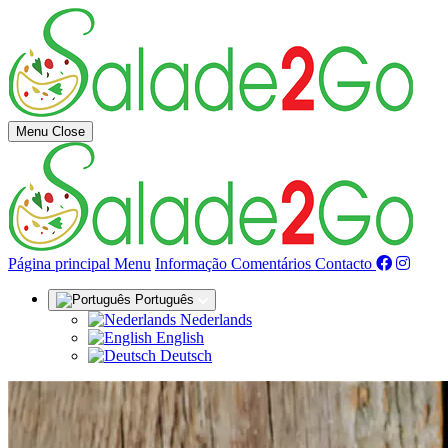
Menu
Close
(actual)
Página principal
Menu
Informação
Comentários
Contacto
Português
Nederlands
English
Deutsch