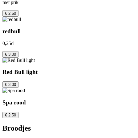
met prik
€ 2.50
redbull
0,25cl
€ 3.00
Red Bull light
€ 3.00
Spa rood
€ 2.50
Broodjes