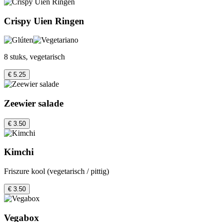
Crispy Uien Ringen
8 stuks, vegetarisch
€ 5.25
Zeewier salade
€ 3.50
Kimchi
Friszure kool (vegetarisch / pittig)
€ 3.50
Vegabox